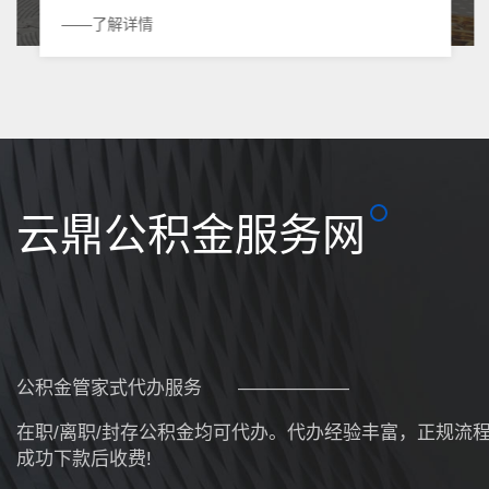
——了解详情
云鼎公积金服务网
公积金管家式代办服务
——————
在职/离职/封存公积金均可代办。代办经验丰富，正规流
成功下款后收费!