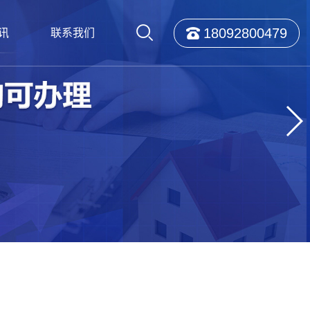
18092800479
讯
联系我们