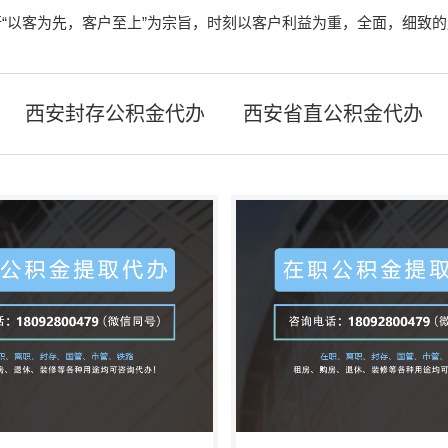
行“以客为先，客户至上”为宗旨，时刻以客户利益为重，全面，细致的
西安封存公积金代办
西安省直公积金代办