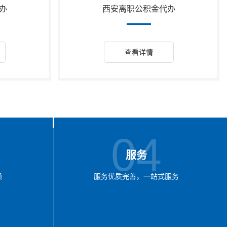
办
西安离职公积金代办
查看详情
04
服务
赖
服务优质完善，一站式服务