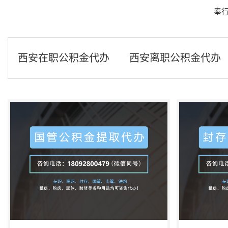
奉
西安在职公积金代办
西安离职公积金代办