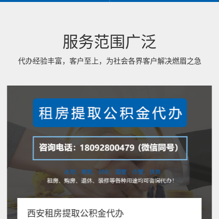
服务范围广泛
代办经验丰富，客户至上，为社会各界客户解决燃眉之急
西安租房提取公积金代办