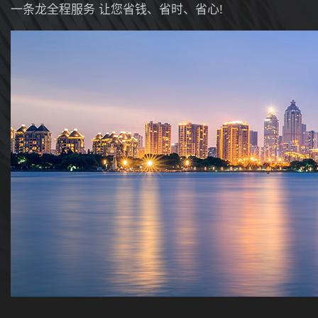
一条龙全程服务 让您省钱、省时、省心!